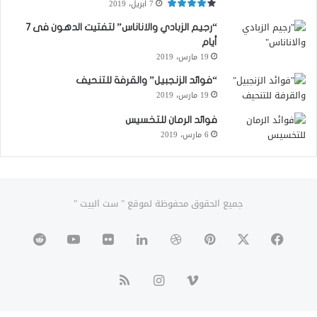
7 أبريل، 2019
“رجيم الزبادي والاناناس” لتفتيت الدهون فى 7
أيام
19 مارس، 2019
“فوائد الزنجبيل” والقرفة للتنحيف
19 مارس، 2019
فوائد الرمان للتخسيس
6 مارس، 2019
جميع الحقوق محفوظة لموقع " ست البيت "
‫X
فيسبوك
بينتيريست
دريبل
لينكدإن
صور
‫YouTube
من
ڤميو
انستقرام
ملخص
فليكر
الموقع