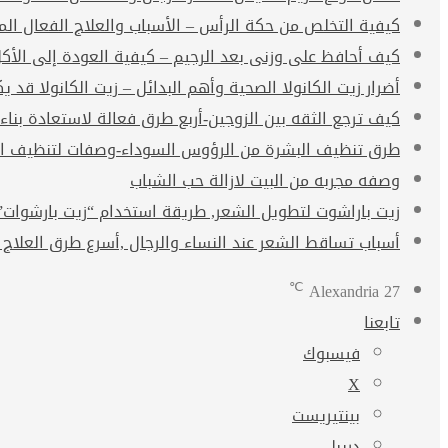
كيفية التخلص من حكة الرأس – الأسباب والعلاج الفعال ال
كيف أحافظ على وزنى بعد الرجيم – كيفية العودة إلى الأك
أضرار زيت الكانولا الصحية وأهم البدائل – زيت الكانولا قد يكو
كيف ترجع الثقه بين الزوجين-أربع طرق فعالة لاستعادة بناء
طرق تنظيف البشرة من الرؤوس السوداء-وصفات لتنظيف ال
وصفه مجربه من البيت لازالة حب الشباب
زيت باراشوت لتطويل الشعر, طريقة استخدام “زيت بارشوات” arachute oil
أسباب تساقط الشعر عند النساء والرجال ,أسرع طرق العلاج 
℃
Alexandria
27
تابعنا
فيسبوك
‫X
بينتيريست
دريبل