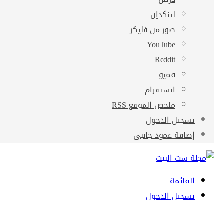
لينكدإن
صور من فليكر
‫YouTube
ڤميو
انستقرام
ملخص الموقع RSS
تسجيل الدخول
إضافة عمود جانبي
القائمة
تسجيل الدخول