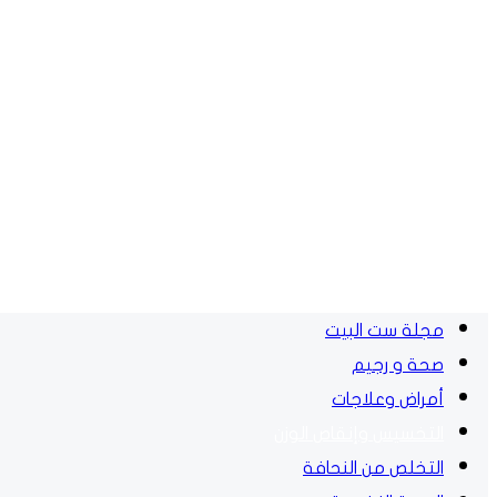
مجلة ست البيت
صحة و رجيم
أمراض وعلاجات
التخسيس وإنقاص الوزن
التخلص من النحافة