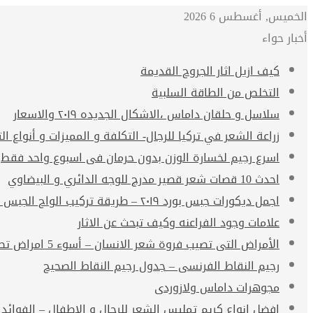
الخميس, أغسطس 6 2026
أخبار حواء
كيف ازيل اثار الجروح القديمة
التخلص من الطاقة السلبية
سلاسل و حلقان داماس ،الاشكال الجديده ٢٠١٩ والاسعار
زراعة الشعر في تركيا للرجال- التكلفة و المميزات و أنواع الت
اسرع رجيم لخسارة الوزن بدون حرمان فى اسبوع واحد فقط
احدث 10 قصات شعر قصير مدرج للوجه الدائري و البيضاوي
اجمل ديكورات جبس بورد ٢٠١٩ – طريقة تركيب الواح الجبس بورد
علامات وجود الفراعنه وكيف تبحث عن الاثار
الأمراض التى تصيب فروة شعر الانسان – أسوء 5 امراض تصيب فروة الشعر
رجيم النقاط الفرنسى – جدول رجيم النقاط الصحيح
مجوهرات داماس ولازوردى
افضل انواع كريم تمليس الشعر للرجال و الاطفال – الفوائد