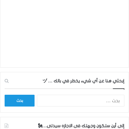
إبحثي هنا عن أي شيء يخطر في بالك … ヅ
ا
ل
ب
ح
ث
إلى أين ستكون وجهتك فى الاجازه سيدتى…🗽
ع