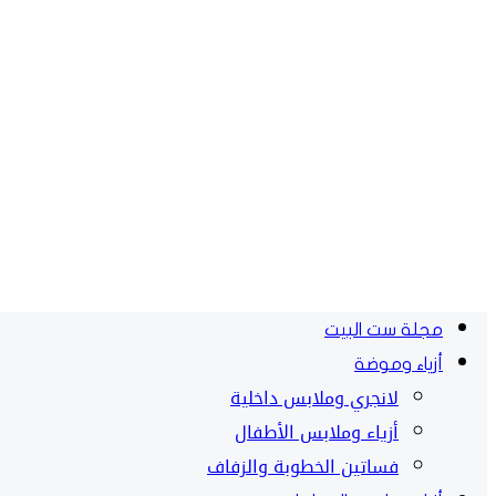
مجلة ست البيت
أزياء وموضة
لانجري وملابس داخلية
أزياء وملابس الأطفال
فساتين الخطوبة والزفاف