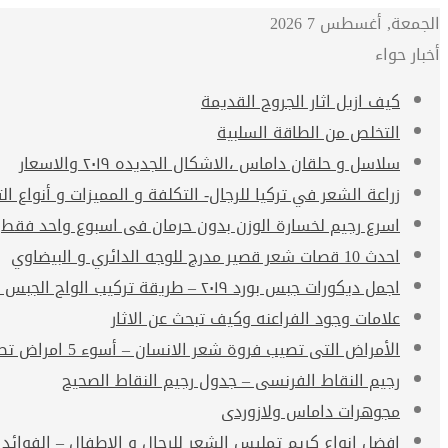
الجمعة, أغسطس 7 2026
أخبار حواء
كيف ازيل اثار الجروح القديمة
التخلص من الطاقة السلبية
سلاسل و حلقان داماس ،الاشكال الجديده ٢٠١٩ والاسعار
زراعة الشعر في تركيا للرجال- التكلفة و المميزات و أنواع الت
اسرع رجيم لخسارة الوزن بدون حرمان فى اسبوع واحد فقط
احدث 10 قصات شعر قصير مدرج للوجه الدائري و البيضاوي
اجمل ديكورات جبس بورد ٢٠١٩ – طريقة تركيب الواح الجبس بورد
علامات وجود الفراعنه وكيف تبحث عن الاثار
الأمراض التى تصيب فروة شعر الانسان – أسوء 5 امراض تصيب فروة الشعر
رجيم النقاط الفرنسى – جدول رجيم النقاط الصحيح
مجوهرات داماس ولازوردى
افضل انواع كريم تمليس الشعر للرجال و الاطفال – الفوائد