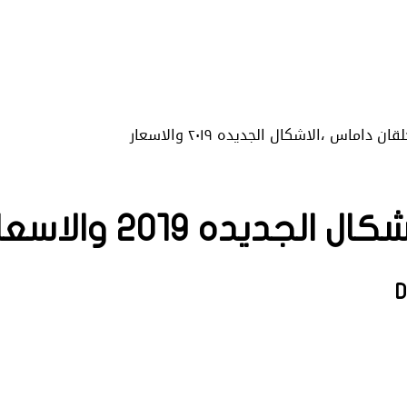
داماس ،الاشكال الجديده ٢٠١٩ والاسعار
يده ٢٠١٩ والاسعار
D