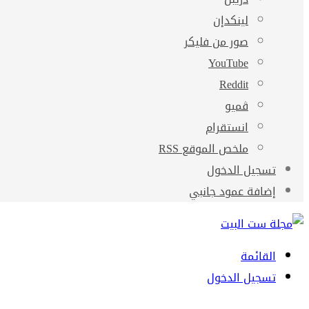
لينكدإن
صور من فليكر
‫YouTube
ڤميو
انستقرام
ملخص الموقع RSS
تسجيل الدخول
إضافة عمود جانبي
القائمة
تسجيل الدخول