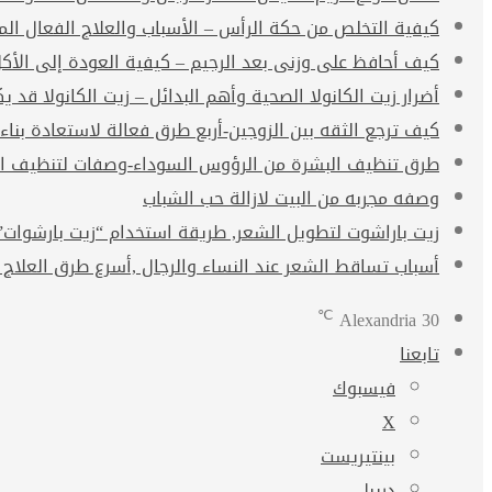
كيفية التخلص من حكة الرأس – الأسباب والعلاج الفعال ال
كيف أحافظ على وزنى بعد الرجيم – كيفية العودة إلى الأك
أضرار زيت الكانولا الصحية وأهم البدائل – زيت الكانولا قد يكو
كيف ترجع الثقه بين الزوجين-أربع طرق فعالة لاستعادة بناء
طرق تنظيف البشرة من الرؤوس السوداء-وصفات لتنظيف ال
وصفه مجربه من البيت لازالة حب الشباب
زيت باراشوت لتطويل الشعر, طريقة استخدام “زيت بارشوات” arachute oil
أسباب تساقط الشعر عند النساء والرجال ,أسرع طرق العلاج 
℃
Alexandria
30
تابعنا
فيسبوك
‫X
بينتيريست
دريبل