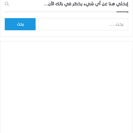
إبحثي هنا عن أي شيء يخطر في بالك الأن…
ا
ل
ب
ح
ث
ع
ن
: