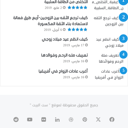
التخلص من الطاقة السلبية
2 مايو، 2019
كيف ترجع الثقه بين الزوجين-أربع طرق فعالة
لاستعادة بناء الثقة المكسورة
6 أبريل، 2019
كيف انظم عيد ميلاد زوجي
17 مارس، 2019
تعريف صله الرحم وفوائدها
16 مارس، 2019
أغرب عادات الزواج في أفريقيا
16 مارس، 2019
جميع الحقوق محفوظة لموقع " ست البيت "
‫X
فيسبوك
بينتيريست
دريبل
لينكدإن
صور
‫YouTube