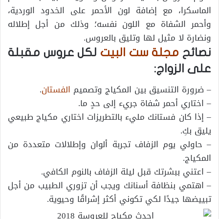
الماسكرا، مع إضافة لون الأحمر على الخدود الوردية،
وأحمر الشفاة مع اللون نفسه؛ وذلك من أجل إطلاله
ونضارة لا مثيل لها وتليق بالعروس.
نصائح
مجلة ست البيت
لكل عروس مقبلة
على الزواج:
– ضرورة التنسيق بين المكياج وتصميم
الفستان
.
– اختاري أحمر شفاة جريء إلى حدٍ ما.
– إذا كان فستانك مليء بالتطريزات اختاري مكياج طبيعي
يليق بكِ.
– حاولي يوم الزفاف تجربة ألوان وإطلالات متعددة من
المكياج.
– اعتني ببشرتك قبل ليلة الزفاف بالنوم الكافي.
– اهتمي بنظافة أسنانك ويجب أن تزوري الطبيب من أجل
تبييضها جيدًا لكي تكوني أكثر إشراقًا وحيوية.