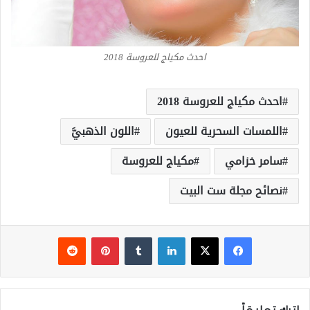
احدث مكياج للعروسة 2018
احدث مكياج للعروسة 2018
اللمسات السحرية للعيون
اللون الذهبيَّ
سامر خزامي
مكياج للعروسة
نصائح مجلة ست البيت
فيسبوك
‫X
لينكدإن
‏Tumblr
بينتيريست
‏Reddit