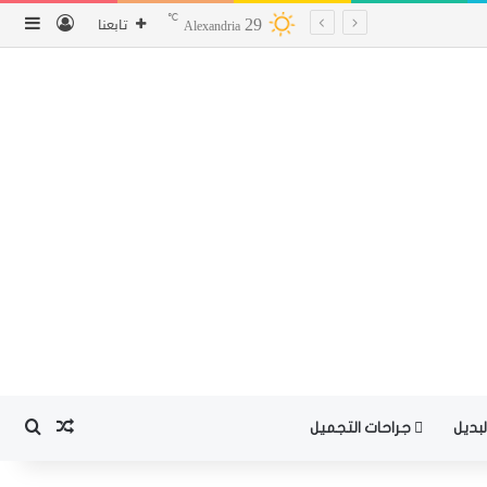
29
تسجيل ا
إضا
℃
تابعنا
Alexandria
بحث
مقال ع
بديل
جراحات التجميل