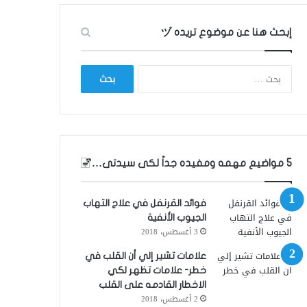
إبحث هنا عن موضوع تريده ヅ
ا
ل
ب
ح
ث
ع
ن
5 مواضيع مهمه ومفيده جداً لكى سيدتى…💕
:
فوائد القرنفل في علاج التهاب
الجيوب الأنفية
3 أغسطس، 2018
علامات تشير إلي أن القلب في
خطر- علامات تظهر لكي
الاخطار القادمه على القلب
2 أغسطس، 2018