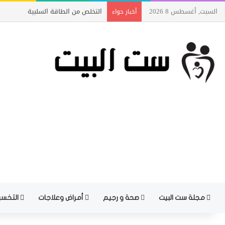
السبت, أغسطس 8 2026
سلاسل و حلقان داماس ،الاشكال الجديده ٢٠١٩ و
أخبار حواء
مجلة ست البيت
صحة و رجيم
أمراض وعلاجات
التخسي