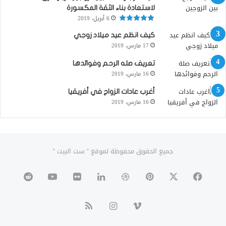
لاستعادة بناء الثقة المكسورة
6 أبريل، 2019
كيف انظم عيد ميلاد زوجي
17 مارس، 2019
تعريف صله الرحم وفوائدها
16 مارس، 2019
أغرب عادات الزواج في أفريقيا
16 مارس، 2019
جميع الحقوق محفوظة لموقع " ست البيت "
‫X
فيسبوك
بينتيريست
دريبل
لينكدإن
صور
‫YouTube
من
ڤميو
انستقرام
ملخص
فليكر