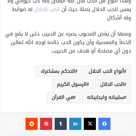
وهذا النوع من الحب قال عنه البعض بأنه حب حيواني ولا
يمس للحب الحلال بصلة حيث أن
الحب الحلال
له ضوابط
وله أشكال
ومنها أن يغض المحبوب بصره عن الحبيب حتى لا يقع في
الخطأ والمعصية وأن يكون الحب خالصا لوجه الله تعالى
دون أي مصلحة أو هدف من الحبيب.
أنواع الحب الحلال
التحكم بمشاعرك
الحب الحلال
الرسول الكريم
سلبياته وايجابياته
في القرآن
فيسبوك
‫X
لينكدإن
‏Tumblr
بينتيريست
‏Reddit