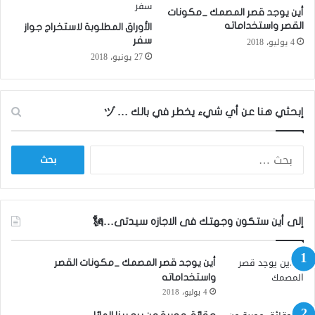
أين يوجد قصر المصمك _مكونات
القصر واستخداماته
الأوراق المطلوبة لاستخراج جواز
4 يوليو، 2018
سفر
27 يونيو، 2018
إبحثي هنا عن أي شيء يخطر في بالك … ヅ
ا
ل
ب
ح
ث
إلى أين ستكون وجهتك فى الاجازه سيدتى…🗽
ع
ن
:
أين يوجد قصر المصمك _مكونات القصر
واستخداماته
4 يوليو، 2018