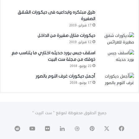
طرق مبتكره وابداعيه فى ديكورات الشقق
الصغيرة
17 فبراير، 2019
ديكورات منازل صغيرة من الداخل
12 فبراير، 2019
اسقف جبس بورد حديثه اختاري ما يتناسب مع
ذوقك من مجلة ست البيت
22 يونيو، 2018
أجمل ديكورات غرف النوم بالصور
17 يونيو، 2018
جميع الحقوق محفوظة لموقع " ست البيت "
‫X
فيسبوك
بينتيريست
دريبل
لينكدإن
صور
‫YouTube