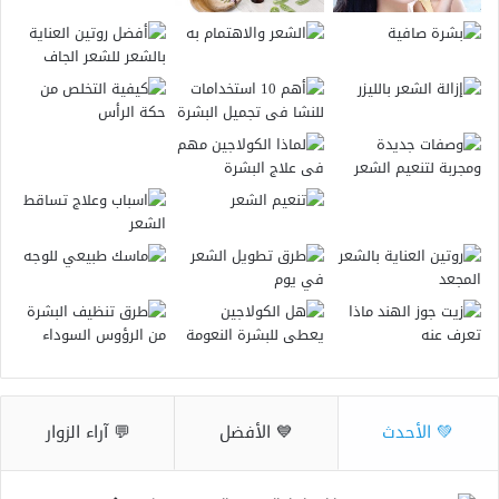
💚 الأحدث
💙 الأفضل
💬 آراء الزوار