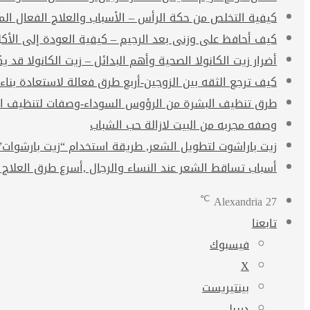
كيفية التخلص من حكة الرأس – الأسباب والعلاج الفعال ال
كيف أحافظ على وزنى بعد الرجيم – كيفية العودة إلى الأك
أضرار زيت الكانولا الصحية وأهم البدائل – زيت الكانولا قد يكو
كيف ترجع الثقه بين الزوجين-أربع طرق فعالة لاستعادة بناء
طرق تنظيف البشرة من الرؤوس السوداء-وصفات لتنظيف ال
وصفه مجربه من البيت لازالة حب الشباب
زيت باراشوت لتطويل الشعر, طريقة استخدام “زيت بارشوات” arachute oil
أسباب تساقط الشعر عند النساء والرجال ,أسرع طرق العلاج 
℃
Alexandria
27
تابعنا
فيسبوك
‫X
بينتيريست
دريبل