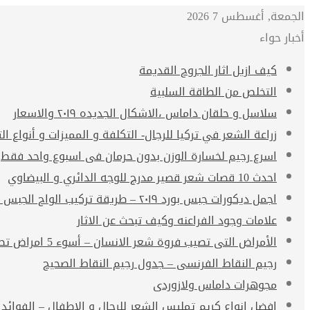
الجمعة, أغسطس 7 2026
أخبار حواء
كيف ازيل اثار الجروح القديمة
التخلص من الطاقة السلبية
سلاسل و حلقان داماس ،الاشكال الجديده ٢٠١٩ والاسعار
زراعة الشعر في تركيا للرجال- التكلفة و المميزات و أنواع الت
اسرع رجيم لخسارة الوزن بدون حرمان فى اسبوع واحد فقط
احدث 10 قصات شعر قصير مدرج للوجه الدائري و البيضاوي
اجمل ديكورات جبس بورد ٢٠١٩ – طريقة تركيب الواح الجبس بورد
علامات وجود الفراعنه وكيف تبحث عن الاثار
الأمراض التى تصيب فروة شعر الانسان – أسوء 5 امراض تصيب فروة الشعر
رجيم النقاط الفرنسى – جدول رجيم النقاط الصحيح
مجوهرات داماس ولازوردى
افضل انواع كريم تمليس الشعر للرجال و الاطفال – الفوائد