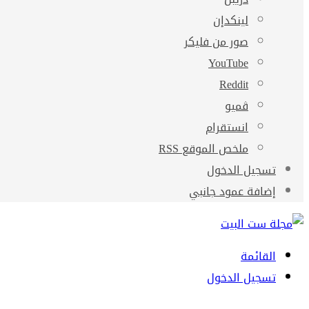
لينكدإن
صور من فليكر
‫YouTube
ڤميو
انستقرام
ملخص الموقع RSS
تسجيل الدخول
إضافة عمود جانبي
القائمة
تسجيل الدخول