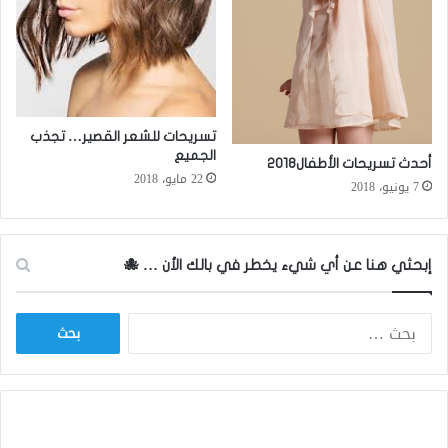
تسريحات للشعر القصير… تجذب
الجميع
أحدث تسريحات الأطفال2018
22 مايو، 2018
7 يونيو، 2018
إبحثي هنا عن أي شيء يخطر في بالك الأن … 🐙
ا
ل
ب
ح
ث
ع