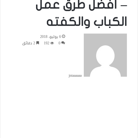
– أفضل طرق عمل
الكباب والكفته
6 يوليو، 2018
0
192
2 دقائق
jntaaaaaa