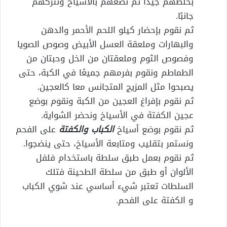
بخلطهم جيدا ثم نضعهم بالأسياخ ونتركهم
جانبًا.
ثم نقوم بإحضار كيلو اللحم الأحمر والدهن
والبهارات وملعقة العسل الأبيض وصوص الصويا
وفصوص الثوم وملعقتان من الخل وحبتان من
الطماطم ونقوم بفرمهم جميعًا في الكبة، حتى
يصبحوا مثل المزيج المتجانس معا كالعجين.
ثم نقوم بإفراغ العجين من الكبة ونقوم بوضع
عجين الكفتة في الأسياخ ونحضر الشواية.
ثم نقوم بوضع أسياخ
الكباب والكفتة
على الفحم
ونستمر بتقليب ومتابعة الأسياخ، حتى ينضجوا.
ثم نقوم بعمل طبق سلطة باستخدام فلفل
الألوان أو طبق من سلطة الطحينة فتلك
السلطات تعتبر شيء أساسي عند شوي الكباب
و الكفتة على الفحم.