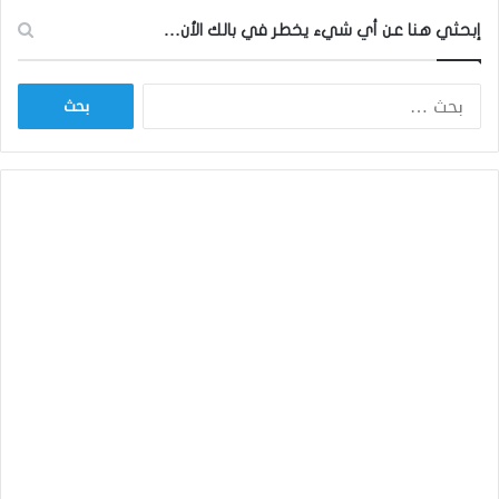
إبحثي هنا عن أي شيء يخطر في بالك الأن…
ا
ل
ب
ح
ث
ع
ن
: