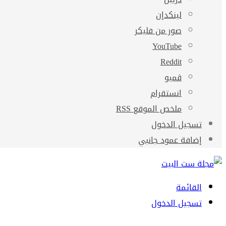
لينكدإن
صور من فليكر
‫YouTube
ڤميو
انستقرام
ملخص الموقع RSS
تسجيل الدخول
إضافة عمود جانبي
القائمة
تسجيل الدخول