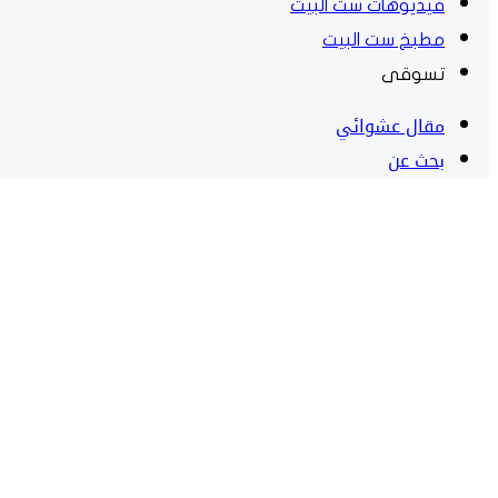
فيديوهات ست البيت
مطبخ ست البيت
تسوقى
مقال عشوائي
بحث عن