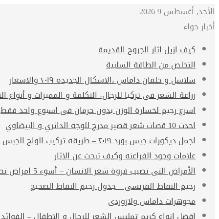
الأحد, أغسطس 9 2026
أخبار حواء
كيف ازيل اثار الجروح القديمة
التخلص من الطاقة السلبية
سلاسل و حلقان داماس ،الاشكال الجديده ٢٠١٩ والاسعار
زراعة الشعر في تركيا للرجال- التكلفة و المميزات و أنواع الت
اسرع رجيم لخسارة الوزن بدون حرمان فى اسبوع واحد فقط
احدث 10 قصات شعر قصير مدرج للوجه الدائري و البيضاوي
اجمل ديكورات جبس بورد ٢٠١٩ – طريقة تركيب الواح الجبس بورد
علامات وجود الفراعنه وكيف تبحث عن الاثار
الأمراض التى تصيب فروة شعر الانسان – أسوء 5 امراض تصيب فروة الشعر
رجيم النقاط الفرنسى – جدول رجيم النقاط الصحيح
مجوهرات داماس ولازوردى
افضل انواع كريم تمليس الشعر للرجال و الاطفال – الفوائد