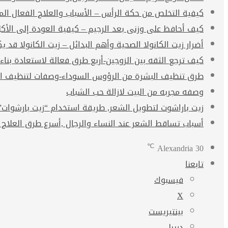
كيفية التخلص من حكة الرأس – الأسباب والعلاج الفعال ال
كيف أحافظ على وزنى بعد الرجيم – كيفية العودة إلى الأك
أضرار زيت الكانولا الصحية وأهم البدائل – زيت الكانولا قد يكو
كيف ترجع الثقه بين الزوجين-أربع طرق فعالة لاستعادة بناء
طرق تنظيف البشرة من الرؤوس السوداء-وصفات لتنظيف ال
وصفه مجربه من البيت لازالة حب الشباب
زيت باراشوت لتطويل الشعر, طريقة استخدام “زيت بارشوات” arachute oil
أسباب تساقط الشعر عند النساء والرجال ,أسرع طرق العلاج 
℃
Alexandria
30
تابعنا
فيسبوك
‫X
بينتيريست
دريبل