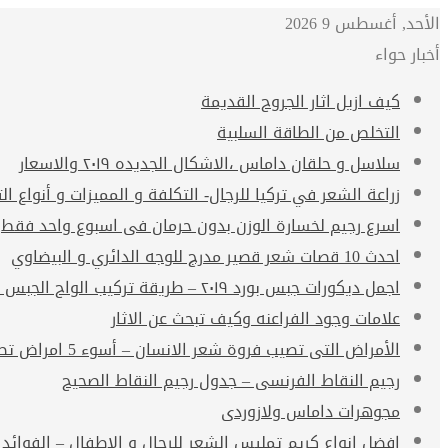
الأحد, أغسطس 9 2026
أخبار حواء
كيف ازيل اثار الجروح القديمة
التخلص من الطاقة السلبية
سلاسل و حلقان داماس ،الاشكال الجديده ٢٠١٩ والاسعار
زراعة الشعر في تركيا للرجال- التكلفة و المميزات و أنواع الت
اسرع رجيم لخسارة الوزن بدون حرمان فى اسبوع واحد فقط
احدث 10 قصات شعر قصير مدرج للوجه الدائري و البيضاوي
اجمل ديكورات جبس بورد ٢٠١٩ – طريقة تركيب الواح الجبس بورد
علامات وجود الفراعنه وكيف تبحث عن الاثار
الأمراض التى تصيب فروة شعر الانسان – أسوء 5 امراض تصيب فروة الشعر
رجيم النقاط الفرنسى – جدول رجيم النقاط الصحيح
مجوهرات داماس ولازوردى
افضل انواع كريم تمليس الشعر للرجال و الاطفال – الفوائد