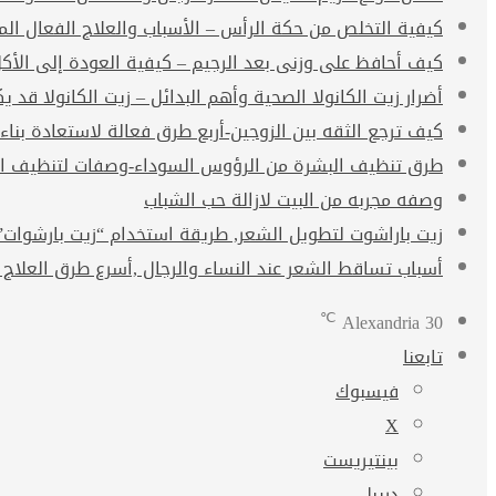
كيفية التخلص من حكة الرأس – الأسباب والعلاج الفعال ال
كيف أحافظ على وزنى بعد الرجيم – كيفية العودة إلى الأك
أضرار زيت الكانولا الصحية وأهم البدائل – زيت الكانولا قد يكو
كيف ترجع الثقه بين الزوجين-أربع طرق فعالة لاستعادة بناء
طرق تنظيف البشرة من الرؤوس السوداء-وصفات لتنظيف ال
وصفه مجربه من البيت لازالة حب الشباب
زيت باراشوت لتطويل الشعر, طريقة استخدام “زيت بارشوات” arachute oil
أسباب تساقط الشعر عند النساء والرجال ,أسرع طرق العلاج 
℃
Alexandria
30
تابعنا
فيسبوك
‫X
بينتيريست
دريبل