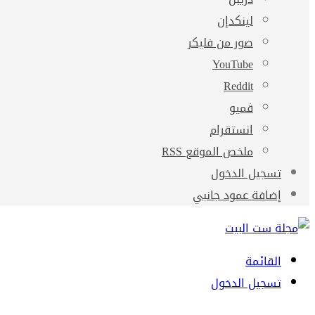
لينكدإن
صور من فليكر
‫YouTube
ڤميو
انستقرام
ملخص الموقع RSS
تسجيل الدخول
إضافة عمود جانبي
القائمة
تسجيل الدخول