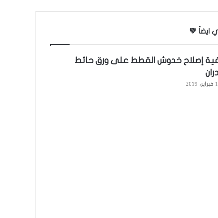
 ايضاً 💚
ية إصلاح خدوش القطط على ورق حائط
ران
ر، 2019