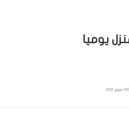
زل يوميا
18 فبراير، 2019