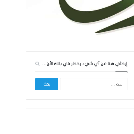
إبحثي هنا عن أي شيء يخطر في بالك الأن…
ا
ل
ب
ح
ث
ع
ن
: