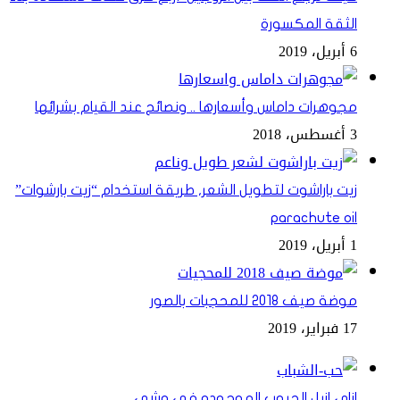
الثقة المكسورة
6 أبريل، 2019
مجوهرات داماس وأسعارها .. ونصائح عند القيام بشرائها
3 أغسطس، 2018
زيت باراشوت لتطويل الشعر, طريقة استخدام “زيت بارشوات”
parachute oil
1 أبريل، 2019
موضة صيف 2018 للمحجبات بالصور
17 فبراير، 2019
ازاى ازيل الحبوب الموجوده فى وشى