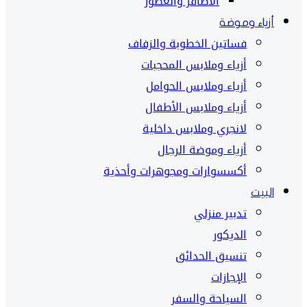
الأظافر والعطور
أزياء وموضة
فساتين الخطوبة والزفاف
أزياء وملابس المحجبات
أزياء وملابس الحوامل
أزياء وملابس الأطفال
لانجري وملابس داخلية
أزياء وموضة الرجال
أكسسوارات ومجوهرات وأحذية
البيت
تدبير منزلي
الديكور
تنسيق الحدائق
الإجازات
السياحة والسفر