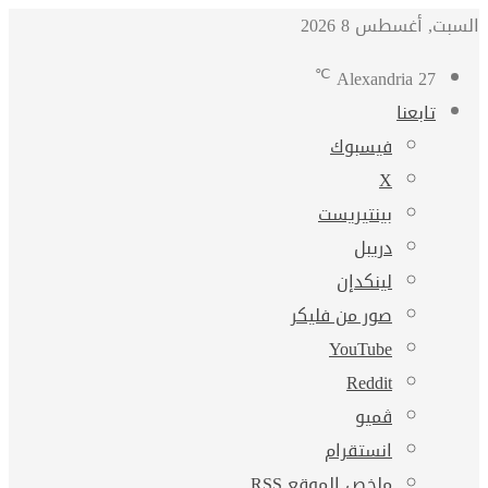
السبت, أغسطس 8 2026
℃
Alexandria
27
تابعنا
فيسبوك
‫X
بينتيريست
دريبل
لينكدإن
صور من فليكر
‫YouTube
ڤميو
انستقرام
ملخص الموقع RSS