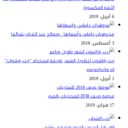
الثقة المكسورة
6 أبريل، 2019
مجوهرات داماس وأسعارها .. ونصائح عند القيام بشرائها
3 أغسطس، 2018
زيت باراشوت لتطويل الشعر, طريقة استخدام “زيت بارشوات”
parachute oil
1 أبريل، 2019
موضة صيف 2018 للمحجبات بالصور
17 فبراير، 2019
ازاى ازيل الحبوب الموجوده فى وشى