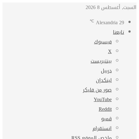
السبت, أغسطس 8 2026
℃
Alexandria
29
تابعنا
فيسبوك
‫X
بينتيريست
دريبل
لينكدإن
صور من فليكر
‫YouTube
ڤميو
انستقرام
ملخص الموقع RSS