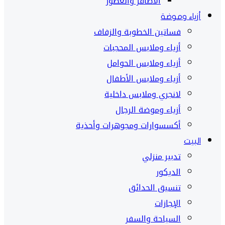
الأظافر والعطور
أزياء وموضة
فساتين الخطوبة والزفاف
أزياء وملابس المحجبات
أزياء وملابس الحوامل
أزياء وملابس الأطفال
لانجري وملابس داخلية
أزياء وموضة الرجال
أكسسوارات ومجوهرات وأحذية
البيت
تدبير منزلي
الديكور
تنسيق الحدائق
الإجازات
السياحة والسفر