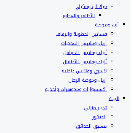
ميك اب ومكياج
الأظافر والعطور
أزياء وموضة
فساتين الخطوبة والزفاف
أزياء وملابس المحجبات
أزياء وملابس الحوامل
أزياء وملابس الأطفال
لانجري وملابس داخلية
أزياء وموضة الرجال
أكسسوارات ومجوهرات وأحذية
البيت
تدبير منزلي
الديكور
تنسيق الحدائق