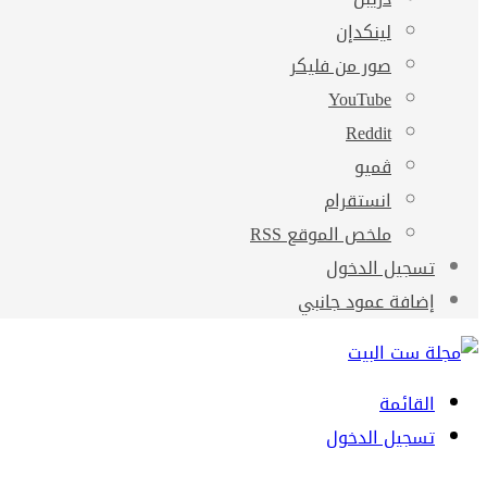
لينكدإن
صور من فليكر
‫YouTube
ڤميو
انستقرام
ملخص الموقع RSS
تسجيل الدخول
إضافة عمود جانبي
القائمة
تسجيل الدخول