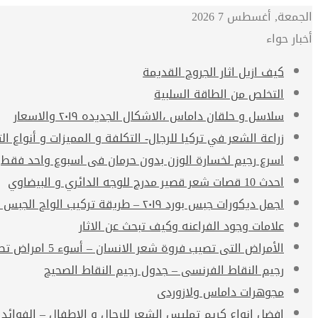
الجمعة, أغسطس 7 2026
أخبار حواء
كيف ازيل اثار الجروح القديمة
التخلص من الطاقة السلبية
سلاسل و حلقان داماس ،الاشكال الجديده ٢٠١٩ والاسعار
زراعة الشعر في تركيا للرجال- التكلفة و المميزات و أنواع الت
اسرع رجيم لخسارة الوزن بدون حرمان فى اسبوع واحد فقط
احدث 10 قصات شعر قصير مدرج للوجه الدائري و البيضاوي
اجمل ديكورات جبس بورد ٢٠١٩ – طريقة تركيب الواح الجبس بورد
علامات وجود الفراعنه وكيف تبحث عن الاثار
الأمراض التى تصيب فروة شعر الانسان – أسوء 5 امراض تصيب فروة الشعر
رجيم النقاط الفرنسى – جدول رجيم النقاط الصحيح
مجوهرات داماس ولازوردى
افضل انواع كريم تمليس الشعر للرجال و الاطفال – الفوائد