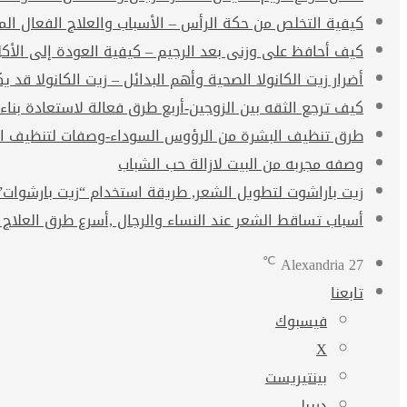
كيفية التخلص من حكة الرأس – الأسباب والعلاج الفعال ال
كيف أحافظ على وزنى بعد الرجيم – كيفية العودة إلى الأك
أضرار زيت الكانولا الصحية وأهم البدائل – زيت الكانولا قد يكو
كيف ترجع الثقه بين الزوجين-أربع طرق فعالة لاستعادة بناء
طرق تنظيف البشرة من الرؤوس السوداء-وصفات لتنظيف ال
وصفه مجربه من البيت لازالة حب الشباب
زيت باراشوت لتطويل الشعر, طريقة استخدام “زيت بارشوات” arachute oil
أسباب تساقط الشعر عند النساء والرجال ,أسرع طرق العلاج 
℃
Alexandria
27
تابعنا
فيسبوك
‫X
بينتيريست
دريبل