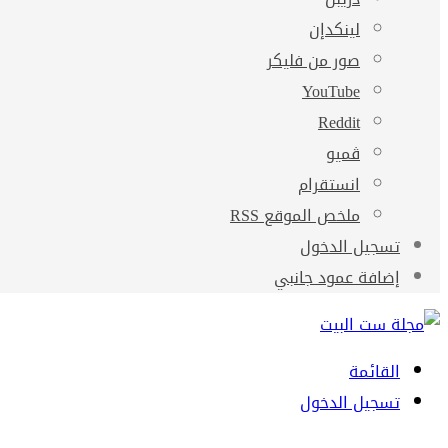
لينكدإن
صور من فليكر
‫YouTube
ڤميو
انستقرام
ملخص الموقع RSS
تسجيل الدخول
إضافة عمود جانبي
القائمة
تسجيل الدخول