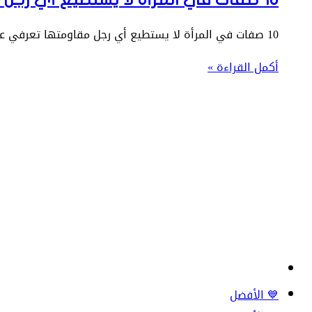
10 صفات في المرأة لا يستطيع أي رجل مقاومتها تعرفي عليها مع ست البيت، وهم الجمال والرقة والحنان والثقافة والصدق…
أكمل القراءة »
💙 الأفضل