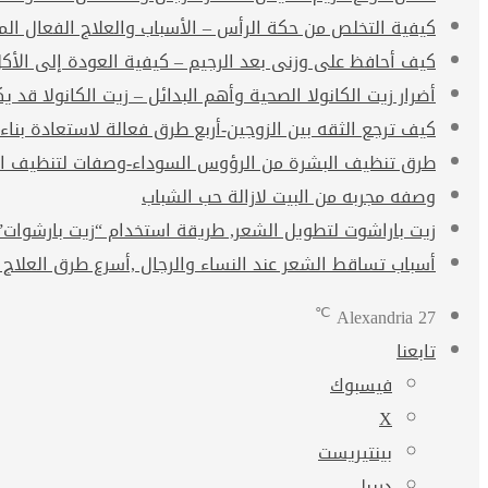
كيفية التخلص من حكة الرأس – الأسباب والعلاج الفعال ال
كيف أحافظ على وزنى بعد الرجيم – كيفية العودة إلى الأك
أضرار زيت الكانولا الصحية وأهم البدائل – زيت الكانولا قد يكو
كيف ترجع الثقه بين الزوجين-أربع طرق فعالة لاستعادة بناء
طرق تنظيف البشرة من الرؤوس السوداء-وصفات لتنظيف ال
وصفه مجربه من البيت لازالة حب الشباب
زيت باراشوت لتطويل الشعر, طريقة استخدام “زيت بارشوات” arachute oil
أسباب تساقط الشعر عند النساء والرجال ,أسرع طرق العلاج 
℃
Alexandria
27
تابعنا
فيسبوك
‫X
بينتيريست
دريبل