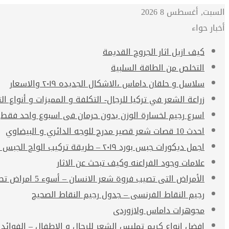
السبت, أغسطس 8 2026
أخبار حواء
كيف ازيل اثار الجروح القديمة
التخلص من الطاقة السلبية
سلاسل و حلقان داماس ،الاشكال الجديده ٢٠١٩ والاسعار
زراعة الشعر في تركيا للرجال- التكلفة و المميزات و أنواع الت
اسرع رجيم لخسارة الوزن بدون حرمان فى اسبوع واحد فقط
احدث 10 قصات شعر قصير مدرج للوجه الدائري و البيضاوي
اجمل ديكورات جبس بورد ٢٠١٩ – طريقة تركيب الواح الجبس بورد
علامات وجود الفراعنه وكيف تبحث عن الاثار
الأمراض التى تصيب فروة شعر الانسان – أسوء 5 امراض تصيب فروة الشعر
رجيم النقاط الفرنسى – جدول رجيم النقاط الصحيح
مجوهرات داماس ولازوردى
افضل انواع كريم تمليس الشعر للرجال و الاطفال – الفوائد