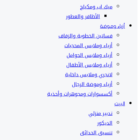
ميك اب ومكياج
الأظافر والعطور
أزياء وموضة
فساتين الخطوبة والزفاف
أزياء وملابس المحجبات
أزياء وملابس الحوامل
أزياء وملابس الأطفال
لانجري وملابس داخلية
أزياء وموضة الرجال
أكسسوارات ومجوهرات وأحذية
البيت
تدبير منزلي
الديكور
تنسيق الحدائق