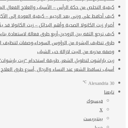
كيفية التخلص من حكة الرأس – الأسباب والعلاج الفعال ال
كيف أحافظ على وزنى بعد الرجيم – كيفية العودة إلى الأك
أضرار زيت الكانولا الصحية وأهم البدائل – زيت الكانولا قد يكو
كيف ترجع الثقه بين الزوجين-أربع طرق فعالة لاستعادة بناء
طرق تنظيف البشرة من الرؤوس السوداء-وصفات لتنظيف ال
وصفه مجربه من البيت لازالة حب الشباب
زيت باراشوت لتطويل الشعر, طريقة استخدام “زيت بارشوات” arachute oil
أسباب تساقط الشعر عند النساء والرجال ,أسرع طرق العلاج 
℃
Alexandria
30
تابعنا
فيسبوك
‫X
بينتيريست
دريبل