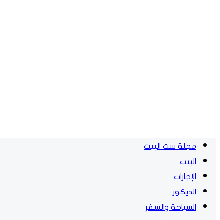
مجلة ست البيت
البيت
الإجازات
الديكور
السياحة والسفر