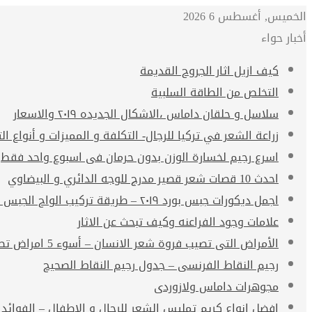
الخميس, أغسطس 6 2026
أخبار حواء
كيف ازيل اثار الجروح القديمة
التخلص من الطاقة السلبية
سلاسل و حلقان داماس ،الاشكال الجديده ٢٠١٩ والاسعار
زراعة الشعر في تركيا للرجال- التكلفة و المميزات و أنواع الت
اسرع رجيم لخسارة الوزن بدون حرمان فى اسبوع واحد فقط
احدث 10 قصات شعر قصير مدرج للوجه الدائري و البيضاوي
اجمل ديكورات جبس بورد ٢٠١٩ – طريقة تركيب الواح الجبس بورد
علامات وجود الفراعنه وكيف تبحث عن الاثار
الأمراض التى تصيب فروة شعر الانسان – أسوء 5 امراض تصيب فروة الشعر
رجيم النقاط الفرنسى – جدول رجيم النقاط الصحيح
مجوهرات داماس ولازوردى
افضل انواع كريم تمليس الشعر للرجال و الاطفال – الفوائد