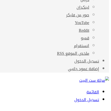
لينكدإن
صور من فليكر
‫YouTube
ڤميو
انستقرام
ملخص الموقع RSS
تسجيل الدخول
إضافة عمود جانبي
القائمة
تسجيل الدخول